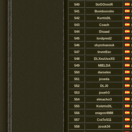
540
StrOOnntR
541
Bombonsito
542
KurtisDL
543
Coach
544
Disaad
545
lordpred2
546
shyrohanmA
547
InvntExc
548
DLXxuUuxXS
549
MIELDA
550
darselex
551
joseda
552
DLJ0
553
josefr3
554
elmacho3
555
KolettoDL
556
eragon4988
557
CraToS11
558
jossk34