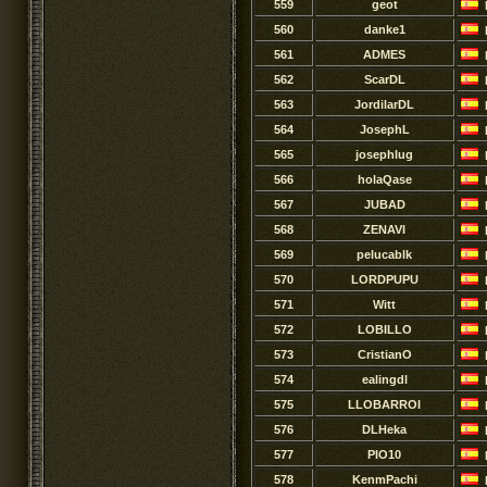
559
geot
560
danke1
561
ADMES
562
ScarDL
563
JordilarDL
564
JosephL
565
josephlug
566
holaQase
567
JUBAD
568
ZENAVI
569
pelucablk
570
LORDPUPU
571
Witt
572
LOBILLO
573
CristianO
574
ealingdl
575
LLOBARROI
576
DLHeka
577
PIO10
578
KenmPachi