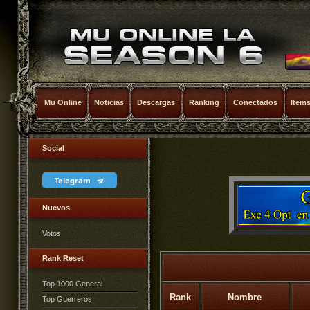
Mu Online
Noticias
Descargas
Ranking
Conectados
Item
Social
Telegram
Nuevos
Votos
Rank Reset
Top 1000 General
Rank
Nombre
Top Guerreros