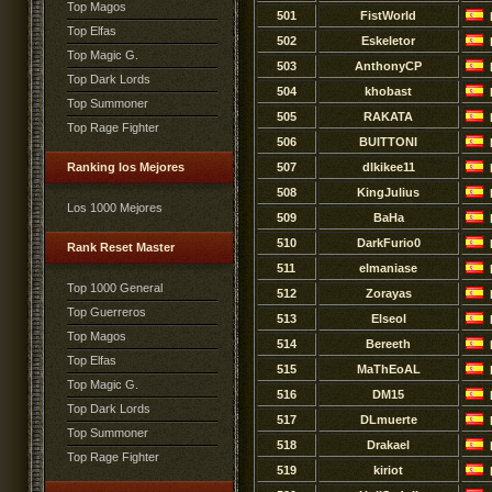
Top Magos
501
FistWorld
Top Elfas
502
Eskeletor
Top Magic G.
503
AnthonyCP
Top Dark Lords
504
khobast
Top Summoner
505
RAKATA
Top Rage Fighter
506
BUITTONI
Ranking los Mejores
507
dlkikee11
508
KingJulius
Los 1000 Mejores
509
BaHa
510
DarkFurio0
Rank Reset Master
511
elmaniase
Top 1000 General
512
Zorayas
Top Guerreros
513
Elseol
Top Magos
514
Bereeth
Top Elfas
515
MaThEoAL
Top Magic G.
516
DM15
Top Dark Lords
517
DLmuerte
Top Summoner
518
Drakael
Top Rage Fighter
519
kiriot