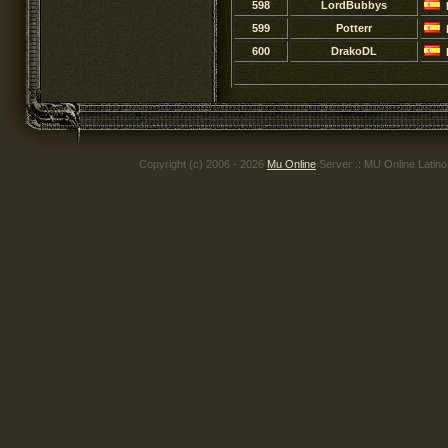
598
LordBubbys
599
Potterr
600
DrakoDL
Copyright (c) 2006 - 2026
Mu Online
Server .: MU Online Latin