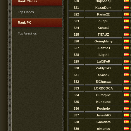
520
HojiSadoji
Rank Clanes
521
KazatDum
Top Clanes
522
Karim22
523
quepu
Rank PK
524
Kchua2
Top Asesinos
525
TITAUZ
526
GoingMerry
527
Juanflo1
528
ILigthI
529
LuCiFeR
530
ZoldyckO
531
XKash2
532
ElChustas
533
LORDCOCA
534
Curarpikt
535
Kundune
536
Pocholo
537
JanselitO
538
Gamdafs
539
cimeries