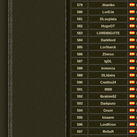
579
Jitaniko
580
LorDJe
581
DLsuplata
582
HugoOT
583
LORDBIGOTE
584
Darkllord
585
LorStarck
586
Zheros
587
IgDL
588
inmenza
589
DLIdaira
590
Credito24
591
IIlllllI
592
Ibrahim52
593
Darkputo
594
Grunt
595
Istaarm
596
LordKron
597
ReSuR