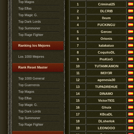
Top Magos
1
Criminal25
Top Elfas
2
DLCRIB
Top Magic G.
3
0xum
Top Dark Lords
4
FUCKINGU
Top Summoner
5
Gercec
Top Rage Fighter
6
Orionis
Ranking los Mejores
7
kalakatuo
8
CoquitoDL
Los 1000 Mejores
9
ProKinG
10
TUTAMKAMON
Rank Reset Master
11
lM3Y3R
Top 1000 General
12
agenesia30
Top Guerreros
13
TUPADREHUE
Top Magos
14
DlNAMO
Top Elfas
15
Victor7931
Top Magic G.
16
Ghuix
Top Dark Lords
17
KBcaDL
Top Summoner
18
DLsherlok
Top Rage Fighter
19
LEONOOO