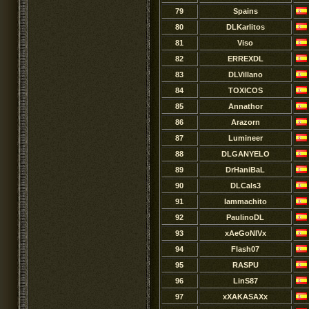
79
Spains
80
DLKarlitos
81
Viso
82
ERREXDL
83
DLVillano
84
TOXlCOS
85
Annathor
86
Arazorn
87
Lumineer
88
DLGANYELO
89
DrHaniBaL
90
DLCals3
91
Iammachito
92
PaulinoDL
93
xAeGoNIVx
94
Flash07
95
RASPU
96
LinS87
97
xXAKASAXx