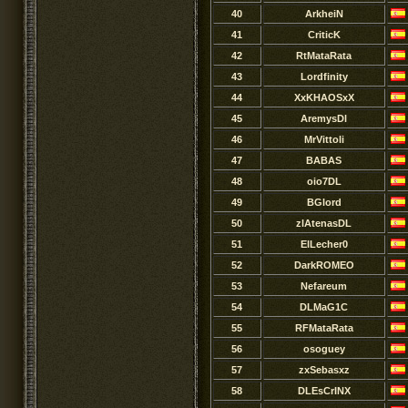
40
ArkheiN
41
CriticK
42
RtMataRata
43
Lordfinity
44
XxKHAOSxX
45
AremysDl
46
MrVittoli
47
BABAS
48
oio7DL
49
BGlord
50
zlAtenasDL
51
ElLecher0
52
DarkROMEO
53
Nefareum
54
DLMaG1C
55
RFMataRata
56
osoguey
57
zxSebasxz
58
DLEsCrINX