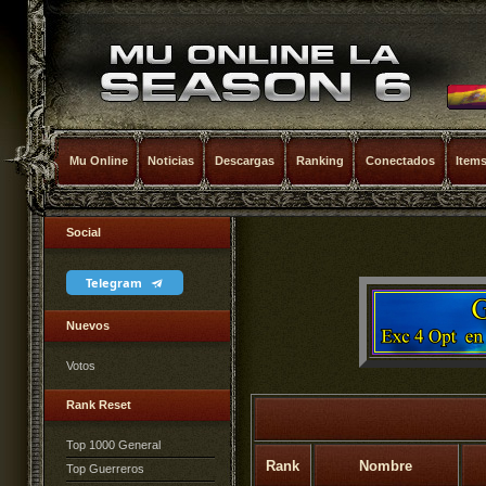
Mu Online
Noticias
Descargas
Ranking
Conectados
Item
Social
Telegram
Nuevos
Votos
Rank Reset
Top 1000 General
Rank
Nombre
Top Guerreros