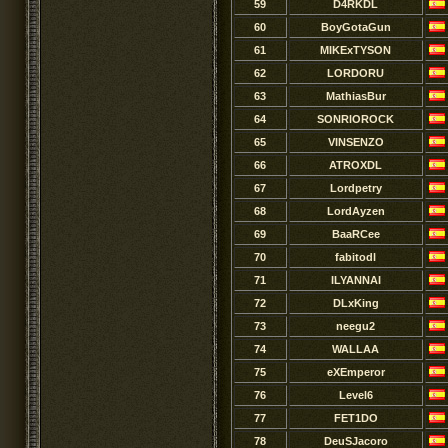
59
D4RKDL
60
BoyGotaGun
61
MIKExTYSON
62
LORDORU
63
MathiasBur
64
SONRlOROCK
65
VINSENZO
66
ATROXDL
67
Lordpetry
68
LordAyzen
69
BaaRCee
70
fabitodl
71
ILYANNAI
72
DLxKing
73
neegu2
74
WALLAA
75
eXEmperor
76
Level6
77
FET1DO
78
DeuSJacoro