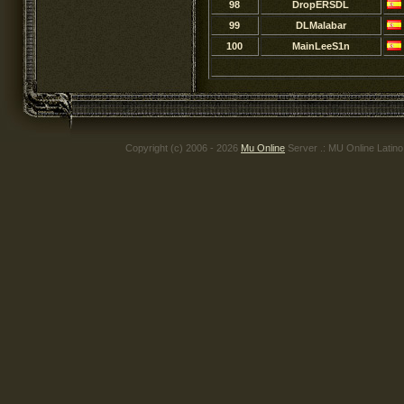
98
DropERSDL
99
DLMalabar
100
MainLeeS1n
Copyright (c) 2006 - 2026
Mu Online
Server .: MU Online Latin