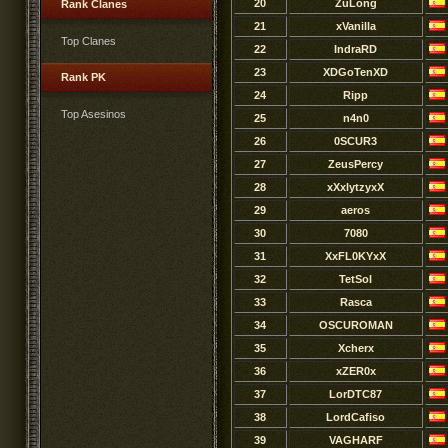
20
ZuLong
Rank Clanes
21
xVanilla
Top Clanes
22
IndraRD
23
XDGoTenXD
Rank PK
24
Ripp
Top Asesinos
25
n4n0
26
0SCUR3
27
ZeusPercy
28
xXxlytzyxX
29
aeros
30
7080
31
XxFL0KYxX
32
TetSol
33
Rasca
34
OSCUROMAN
35
Xcherx
36
xZER0x
37
LorDTC87
38
LordCafiso
39
VAGHARF