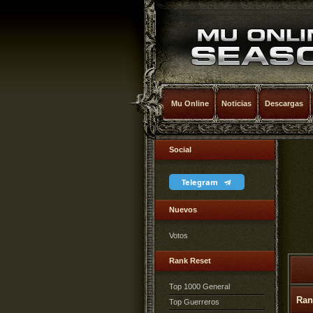
Mu Online
Noticias
Descargas
Social
Telegram
Nuevos
Votos
Rank Reset
Top 1000 General
Ran
Top Guerreros