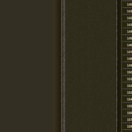
14
14
14
14
14
14
14
14
14
14
15
15
15
15
15
15
15
15
15