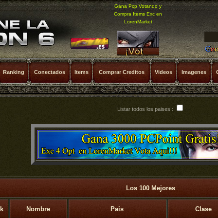
Gana Pcp Votando y
Compra Items Exc en
LorenMarket
Ranking
Conectados
Items
Comprar Creditos
Videos
Imagenes
Listar todos los paises :
Los 100 Mejores
k
Nombre
Pais
Clase