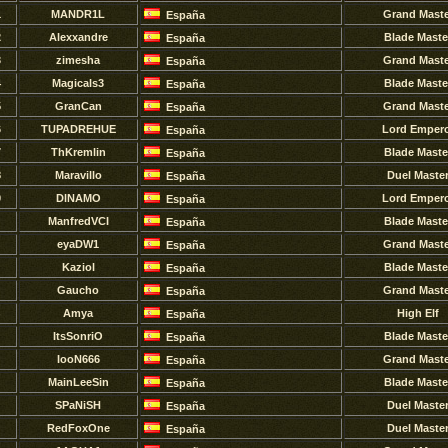
1
MANDR1L
Grand Maste
España
2
Alexxandre
Blade Maste
España
3
zimesha
Grand Maste
España
4
Magicals3
Blade Maste
España
5
GranCan
Grand Maste
España
6
TUPADREHUE
Lord Emper
España
7
ThKremlin
Blade Maste
España
8
Maravillo
Duel Maste
España
9
DlNAMO
Lord Emper
España
ManfredVCI
Blade Maste
España
eyaDW1
Grand Maste
España
Kaziol
Blade Maste
España
Gaucho
Grand Maste
España
Amya
High Elf
España
ItsSonriO
Blade Maste
España
IooN666
Grand Maste
España
MainLeeSin
Blade Maste
España
SPaNiSH
Duel Maste
España
RedFoxOne
Duel Maste
España