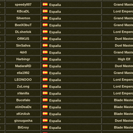
0
speedy007
Grand Maste
España
1
KBcaDL
Lord Emper
España
2
Silverton
Grand Maste
España
3
BeelX3buT
Grand Maste
España
4
DLsherlok
Lord Emper
España
5
ORKUS
Duel Maste
España
6
SinSaliva
Duel Maste
España
7
4dr0
Grand Maste
España
8
Harbingr
High Elf
España
9
MadaraRD
Duel Maste
España
0
elia1992
Grand Maste
España
1
LEONOOO
Lord Emper
España
2
ZuLong
Lord Emper
España
3
xVanilla
Lord Emper
España
4
Bucefalo
Blade Maste
España
5
xUnDeaDx
Blade Maste
España
6
xKirtAsh
Blade Maste
España
7
gissugasha
Duel Maste
España
8
BiGroy
Blade Maste
España