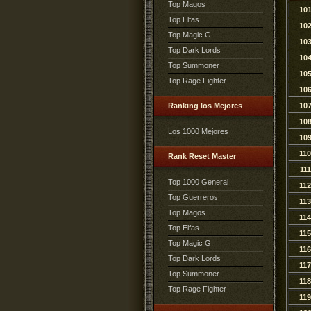
Top Magos
10
Top Elfas
10
Top Magic G.
10
Top Dark Lords
10
Top Summoner
10
Top Rage Fighter
10
Ranking los Mejores
10
10
Los 1000 Mejores
10
110
Rank Reset Master
111
Top 1000 General
112
Top Guerreros
113
Top Magos
114
Top Elfas
115
Top Magic G.
116
Top Dark Lords
117
Top Summoner
118
Top Rage Fighter
119