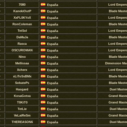
9
7080
Lord Emper
España
0
KanekiOutP
Blade Maste
España
1
XxFL0KYxX
Lord Emper
España
2
RonColeman
Blade Maste
España
3
TetSol
Lord Emper
España
4
DaMaJa
Blade Maste
España
5
Rasca
Lord Emper
España
6
OSCUROMAN
Lord Emper
España
7
Nino
Blade Maste
España
8
Mellissaa
Dimension Mas
España
9
Xcherx
Lord Emper
España
0
xLiToSsBMx
Blade Maste
España
1
SobatePs
Blade Maste
España
2
Hasgard
Duel Maste
España
3
KosaGotxa
Grand Maste
España
4
T0KiT0
Grand Maste
España
5
TetLie
Duel Maste
España
6
VeLaiReSm
Grand Maste
España
7
THEREASON6
Duel Maste
España