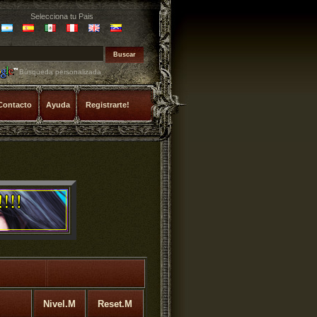
Selecciona tu Pais
Búsqueda personalizada
Contacto
Ayuda
Registrarte!
Nivel.M
Reset.M