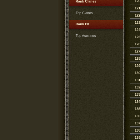
12
Rank Clanes
12
Top Clanes
12
12
Rank PK
12
Top Asesinos
12
12
12
12
12
13
13
13
13
13
13
13
13
13
13