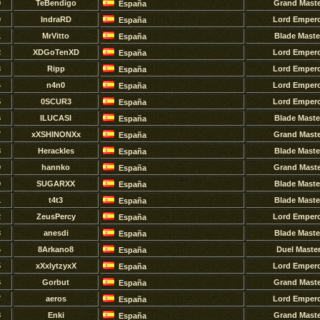
9
TeBendigo
Grand Maste
España
0
IndraRD
Lord Emper
España
1
MrVitto
Blade Maste
España
2
XDGoTenXD
Lord Emper
España
3
Ripp
Lord Emper
España
4
n4n0
Lord Emper
España
5
0SCUR3
Lord Emper
España
6
ILUCASI
Blade Maste
España
7
xXSHINONXx
Grand Maste
España
8
Herackles
Blade Maste
España
9
hannko
Grand Maste
España
0
SUGARXX
Blade Maste
España
1
t4t3
Blade Maste
España
2
ZeusPercy
Lord Emper
España
3
anesdi
Blade Maste
España
4
8Arkano8
Duel Maste
España
5
xXxlytzyxX
Lord Emper
España
6
Gorbut
Grand Maste
España
7
aeros
Lord Emper
España
8
Enki
Grand Maste
España