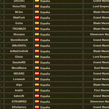
0
1AGUA1
Grand Maste
España
1
Victor7931
Lord Emper
España
2
MrJoe
Blade Maste
España
3
WaitForit
Grand Maste
España
4
Gotra
Blade Maste
España
5
TROWAZX
Blade Maste
España
6
Shusana
Dimension Mas
España
7
StormDemoN
Grand Maste
España
8
SMn3f4STo
Grand Maste
España
9
ArMaGGeDoN
Blade Maste
España
0
Ghuix
Lord Emper
España
1
SasukeRD
Grand Maste
España
2
MessiBarca
Duel Maste
España
3
WlZARD
Grand Maste
España
4
Losewuk
Grand Maste
España
5
dtgn
Blade Maste
España
6
krat0s
First Maste
España
7
kabeciN
Grand Maste
España
8
STRUMPED
Dimension Mas
España
9
KDxSantos
Grand Maste
España