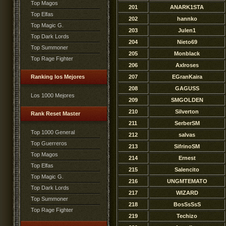
Top Magos
201
ANARK1STA
Top Elfas
202
hannko
Top Magic G.
203
Julen1
Top Dark Lords
204
Nieto69
Top Summoner
205
Monblack
Top Rage Fighter
206
AxIroses
Ranking los Mejores
207
EGranKaira
208
GAGUSS
Los 1000 Mejores
209
SMGOLDEN
210
Silverton
Rank Reset Master
211
SerberSM
Top 1000 General
212
salvas
Top Guerreros
213
SifrinoSM
Top Magos
214
Ernest
Top Elfas
215
Salencito
Top Magic G.
216
UNGMTEMATO
Top Dark Lords
217
WlZARD
Top Summoner
218
BosSsSsS
Top Rage Fighter
219
Techizo