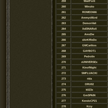
259
WaitForit
260
Winsito
261
ROMEO666
262
AremysWzrd
263
DemonVali
264
XxEINARxX
265
AresDw
266
dArKfReDo
267
GMCarlitos
268
GAYBOT1
269
Pedrolin
270
xUNIVERSEx
271
KinofNight
272
SMFLUACKI
273
rida
274
ORU02
275
k023x
276
GmSPAIN
277
KendoCP21
278
Krzy