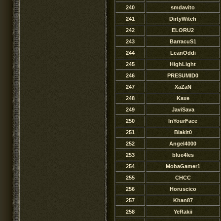
240
smdavito
241
DirtyWitch
242
ELORU2
243
BarracuS1
244
LeanOddi
245
HighLight
246
PRESUMID0
247
XaZaN
248
Kaxe
249
JaviSava
250
InYourFace
251
Blakit0
252
Angel4000
253
blue4les
254
MobaGamer1
255
CHCC
256
Horuscico
257
Khan87
258
YeRakii