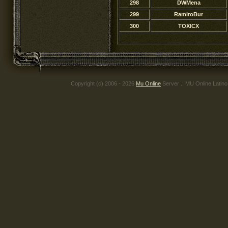
298
DWMena
299
RamiroBur
300
TOXICX
Copyright (c) 2006 - 2026
Mu Online
Server .: MU Online Latin