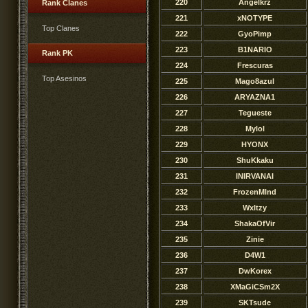
220
Angelkrz
Rank Clanes
221
xNOTYPE
Top Clanes
222
GyoPimp
223
B1NARIO
Rank PK
224
Frescuras
Top Asesinos
225
Mago8azul
226
ARYAZNA1
227
Tegueste
228
Mylol
229
HYONX
230
ShuKkaku
231
INIRVANAI
232
FrozenMlnd
233
Wxltzy
234
ShakaOfVir
235
Zinie
236
D4W1
237
DwKorex
238
XMaGiCSm2X
239
SKTsude