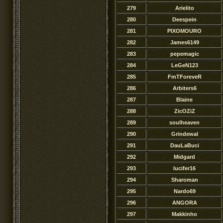
279
Arielito
280
Deespein
281
PIXOMOURO
282
James6149
283
pepemagic
284
LeGeN123
285
FmTForeveR
286
Arbiters6
287
Blaine
288
ZicOZiZ
289
soulheaven
290
Grindewal
291
DauLaBuci
292
Midgard
293
lucifer16
294
Sharoman
295
Nardo69
296
ANGORA
297
Makkinho