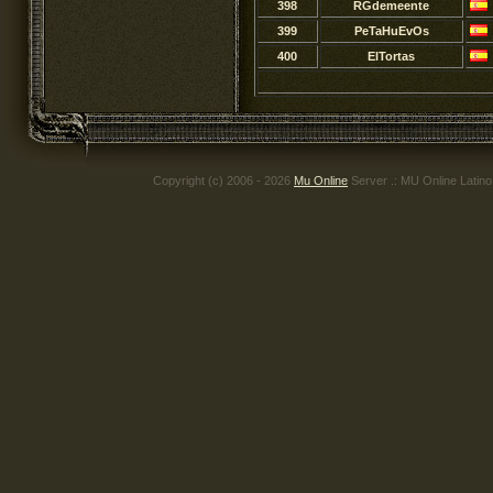
398
RGdemeente
399
PeTaHuEvOs
400
ElTortas
Copyright (c) 2006 - 2026
Mu Online
Server .: MU Online Latin