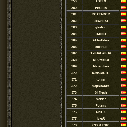
359
ADELO
360
Fimosis
361
BOXEADOR
362
edkarioka
363
glodian
364
Trafiker
365
AldesEden
366
DreshLc
367
TXIMALABUR
368
RFUmbriel
369
Maximilien
370
lerdakoSTR
371
tomm
372
MajinDohko
373
SirTresh
374
Maider
375
Potens
376
MelOn
377
IvvaR
378
8989898988