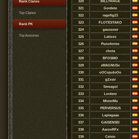
320
BILLYRAGE
Rank Clanes
321
Gordete
Top Clanes
322
ragefig23
323
FLOTESTAKO
Rank PK
324
gausoner
Top Asesinos
325
Latioss
326
Punoferreo
327
chota
328
BFOSMO
329
xMAGNUSx
330
oOCojudoOo
331
gZxstr
332
Smeagol
333
Lockerz
334
MisterMu
335
PERVERSUS
336
Laplagaaa
337
GAISENSEI
338
AaronRFx
339
Celsio