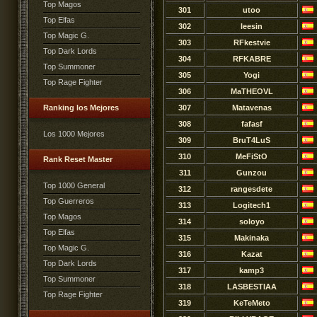
Top Magos
301
utoo
Top Elfas
302
leesin
Top Magic G.
303
RFkestvie
Top Dark Lords
304
RFKABRE
Top Summoner
305
Yogi
Top Rage Fighter
306
MaTHEOVL
Ranking los Mejores
307
Matavenas
308
fafasf
Los 1000 Mejores
309
BruT4LuS
310
MeFiStO
Rank Reset Master
311
Gunzou
Top 1000 General
312
rangesdete
Top Guerreros
313
Logitech1
Top Magos
314
soloyo
Top Elfas
315
Makinaka
Top Magic G.
316
Kazat
Top Dark Lords
317
kamp3
Top Summoner
318
LASBESTIAA
Top Rage Fighter
319
KeTeMeto