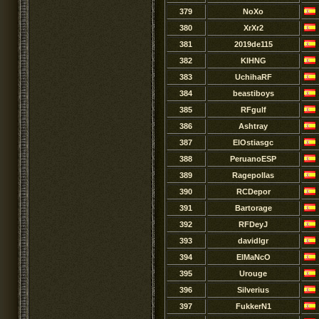
379
NoXo
380
XrXr2
381
2019de115
382
KIHNG
383
UchihaRF
384
beastiboys
385
RFgulf
386
Ashtray
387
ElOstiasgc
388
PeruanoESP
389
Ragepollas
390
RCDepor
391
Bartorage
392
RFDeyJ
393
davidlgr
394
ElMaNcO
395
Urouge
396
Silverius
397
FukkerN1