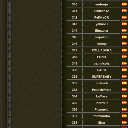
340
embrujo
341
Emilian12
342
PeKKaCR
343
yanaixD
344
Elmaster
345
empalato
346
Ronny
347
POLLADURA
348
FRND
349
patimicola
350
CACO
351
SUPERBABY
352
melendi
353
FeedMeMore
354
LaMasa
355
PierreRf
356
Picaruelo
357
terminatho
358
lilou