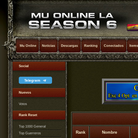
Mu Online
Noticias
Descargas
Ranking
Conectados
Item
Social
Telegram
Nuevos
Votos
Rank Reset
Top 1000 General
Rank
Nombre
Top Guerreros